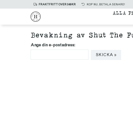
FRAKTFRITT ÖVER 349KR
KÖP NU, BETALA SENARE!
ALLA P
Bevakning av Shut The F
Ange din e-postadress:
SKICKA »