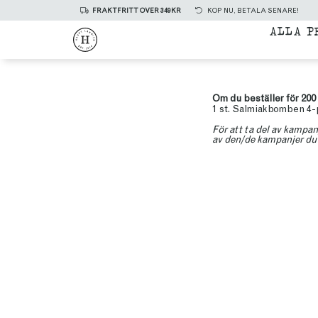
FRAKTFRITT ÖVER 349KR
KÖP NU, BETALA SENARE!
ALLA P
Om du beställer för 200 
1 st. Salmiakbomben 4
För att ta del av kampan
av den/de kampanjer du 