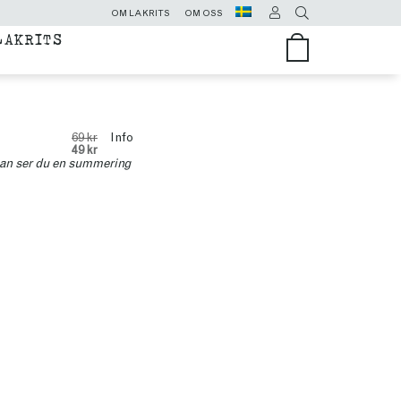
OM LAKRITS
OM OSS
LAKRITS
69 kr
Info
49 kr
assan ser du en summering