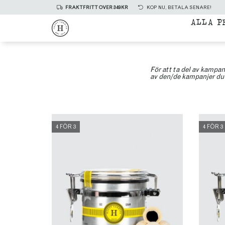
FRAKTFRITT ÖVER 349KR
KÖP NU, BETALA SENARE!
ALLA P
För att ta del av kampan
av den/de kampanjer du 
4 FÖR 3
4 FÖR 3