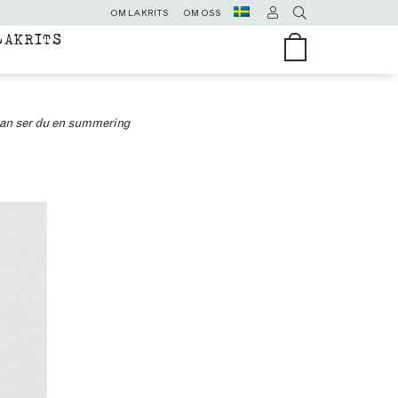
OM LAKRITS
OM OSS
LAKRITS
assan ser du en summering