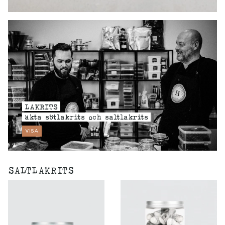
LAKRITS
äkta sötlakrits och saltlakrits
VISA
SALTLAKRITS