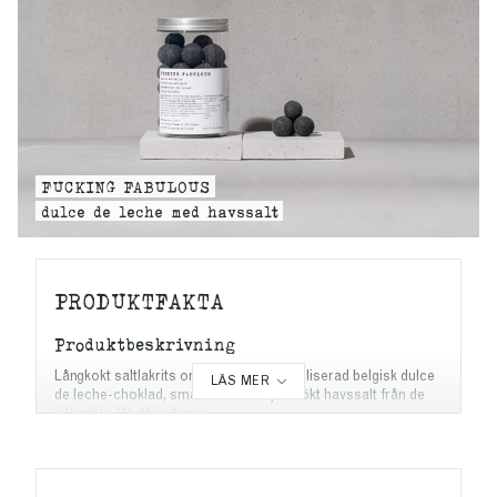
FUCKING FABULOUS
dulce de leche med havssalt
PRODUKTFAKTA
Produktbeskrivning
Långkokt saltlakrits omgiven av karamelliserad belgisk dulce
de leche-choklad, smaksatt med björkrökt havssalt från de
isländska Västfjordarna.
Vikt
250g