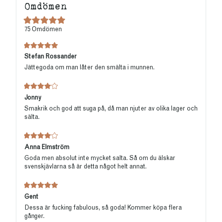
Omdömen
INGREDIENSER
65% vit choklad med karamell (kakaosmör, socker,
75
Omdömen
helmjölkspulver
,
mjölksocker
,
vasslepulver (mjölk)
,
skummjölkspulver
, brynt socker (2%), emulgeringsmedel
(sojalecitin)
, naturlig vaniljarom, salt), sirap,
vetemjöl
,
socker, invertsockersirap, 3,5 % rålakrits (Kalabrien), salmiak,
Stefan Rossander
salt, stjärnanis, ytbehandlingsmedel (karnaubavax), rökt
Jättegoda om man låter den smälta i munnen.
havssalt, färgämne (vegetabilisk kol). Kakaoinnehåll, minst
30,4%.
NÄRINGSVÄRDE
Jonny
Smakrik och god att suga på, då man njuter av olika lager och
Energi
1860 kJ/462kcal
sälta.
Fett
20.5 g
- varav mättat fett
12.2 g
Kolhydrater
59.7 g
Anna Elmström
- varav socker
49.5 g
Goda men absolut inte mycket salta. Så om du älskar
Fibrer
1.24 g
svenskjävlarna så är detta något helt annat.
Protein
6.7 g
Salt
1.1 g
Gent
Dessa är fucking fabulous, så goda! Kommer köpa flera
gånger.