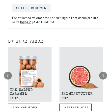
SE FLER OMDÖMEN
För att lämna ett omdöme bör du tidigare köpt denna produkt
samt
logga in
på din kundprofil.
SE FLER VAROR
THE SALTED
CARAMEL
SALMIAKPULVER
159 kr
29 kr
LÄGG I VARUKORG
LÄGG I VARUKORG