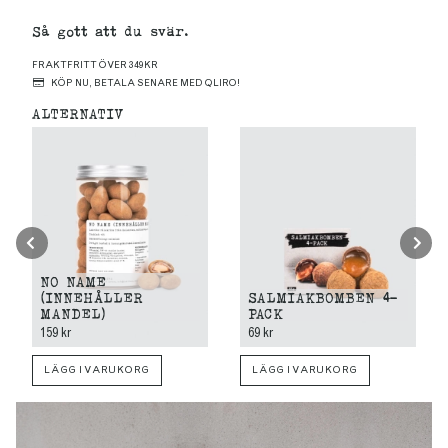
Så gott att du svär.
FRAKTFRITT ÖVER 349KR
KÖP NU, BETALA SENARE MED QLIRO!
ALTERNATIV
NO NAME
(INNEHÅLLER
SALMIAKBOMBEN 4-
MANDEL)
PACK
159 kr
69 kr
LÄGG I VARUKORG
LÄGG I VARUKORG