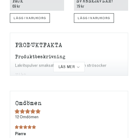
PACK
SVENSKJÄVLAR!
69 kr
79 kr
LÄGG I VARUKORG
LÄGG I VARUKORG
PRODUKTFAKTA
Produktbeskrivning
Lakritspulver smaksatt med salmiak och strösocker
Vikt
21g
INGREDIENSER
Omdömen
lakritspulver, salmiak, socker
Vegansk
12
Omdömen
Ja
NÄRINGSVÄRDE
Pierre