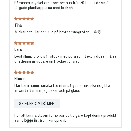
Energi
1620kJ/387kcal
Påminner mycket om cowboysnus från 80-talet, i de små
Fett
3.3 g
färgade plastkopparna med lock 🙂
- varav mättat fett
2.0 g
Kolhydrater
26.9 g
- varav socker
0.02 g
Tina
Protein
60.6 g
Älskar det! Har den bl a på havregrynsgröten… 🙈😅
Salt
0.93 g
Lars
Beställning gjord på 1stock med pulvret + 2 extra doser. Få se
om dessa är godare än Hockeypullvret
Ellinor
Har bara hunnit smaka lite men så god smak, ska nog bl a
använda den när jag bakar och på glass
SE FLER OMDÖMEN
För att lämna ett omdöme bör du tidigare köpt denna produkt
samt
logga in
på din kundprofil.