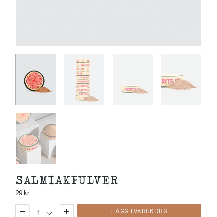
SALMIAKPULVER
29
kr
LÄGG I VARUKORG