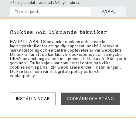
Håll dig uppdaterad med vårt nyhetsbrev!
ANMÄL
Cookies
Cookies och liknande tekniker
Köpvillkor
HAUPT LAKRITS använder cookies och liknande
lagringstekniker för att ge dig anpassat innehåll, relevant
Vanliga frågor
marknadsföring och en bättre upplevelse av vår webbplats.
Brand Ambassador
Du bekräftar att du har läst vår cookiepolicy och samtycker
till vår användning av cookies genom att klicka på "Stäng och
Bli återförsäljare
godkänn". Du kan själv när som helst kontrollera vilka
cookies som sparas i din webbläsare under ”Inställningar”.
Butiker
Du kan läsa mer i vår
Integritetspolicy
och i vår
cookiepolicy
.
Om lakrits
Om oss
Haupt Lakrits
INSTÄLLNINGAR
GODKÄNN OCH STÄNG
Rörvägen 60
136 50 Jordbro
info@lakrits.se
Tel: 08-81 81 00
Org: 556934-4327