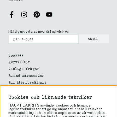
Håll dig uppdaterad med vårt nyhetsbrev!
ANMÄL
Cookies
Köpvillkor
Vanliga frågor
Brand Ambassador
Bli återförsäljare
Butiker
Om lakrits
Cookies och liknande tekniker
Om oss
HAUPT LAKRITS använder cookies och liknande
lagringstekniker för att ge dig anpassat innehåll, relevant
marknadsföring och en bättre upplevelse av vår webbplats.
Haupt Lakrits
Du bekräftar att du har läst vår cookiepolicy och samtycker