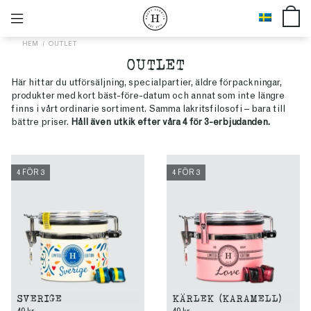
HEM
OUTLET
OUTLET
Här hittar du utförsäljning, specialpartier, äldre förpackningar,
produkter med kort bäst-före-datum och annat som inte längre
finns i vårt ordinarie sortiment. Samma lakritsfilosofi – bara till
bättre priser.
Håll även utkik efter våra 4 för 3-erbjudanden.
4 FÖR 3
4 FÖR 3
SVERIGE
KÄRLEK (KARAMELL)