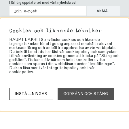
Håll dig uppdaterad med vårt nyhetsbrev!
ANMÄL
Cookies
Cookies och liknande tekniker
Köpvillkor
HAUPT LAKRITS använder cookies och liknande
lagringstekniker för att ge dig anpassat innehåll, relevant
Vanliga frågor
marknadsföring och en bättre upplevelse av vår webbplats.
Brand Ambassador
Du bekräftar att du har läst vår cookiepolicy och samtycker
till vår användning av cookies genom att klicka på "Stäng och
Bli återförsäljare
godkänn". Du kan själv när som helst kontrollera vilka
cookies som sparas i din webbläsare under ”Inställningar”.
Butiker
Du kan läsa mer i vår
Integritetspolicy
och i vår
cookiepolicy
.
Om lakrits
Om oss
Haupt Lakrits
INSTÄLLNINGAR
GODKÄNN OCH STÄNG
Rörvägen 60
136 50 Jordbro
info@lakrits.se
Tel: 08-81 81 00
Org: 556934-4327