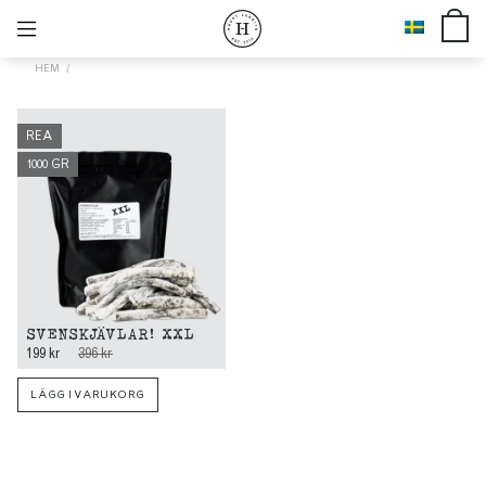
HEM
REA
1000 GR
SVENSKJÄVLAR! XXL
199 kr
396 kr
LÄGG I VARUKORG