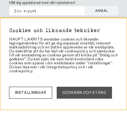
Håll dig uppdaterad med vårt nyhetsbrev!
ANMÄL
Cookies
Cookies och liknande tekniker
Köpvillkor
HAUPT LAKRITS använder cookies och liknande
Vanliga frågor
lagringstekniker för att ge dig anpassat innehåll, relevant
marknadsföring och en bättre upplevelse av vår webbplats.
Brand Ambassador
Du bekräftar att du har läst vår cookiepolicy och samtycker
till vår användning av cookies genom att klicka på "Stäng och
Bli återförsäljare
godkänn". Du kan själv när som helst kontrollera vilka
cookies som sparas i din webbläsare under ”Inställningar”.
Butiker
Du kan läsa mer i vår
Integritetspolicy
och i vår
cookiepolicy
.
Om lakrits
Om oss
Haupt Lakrits
INSTÄLLNINGAR
GODKÄNN OCH STÄNG
Rörvägen 60
136 50 Jordbro
info@lakrits.se
Tel: 08-81 81 00
Org: 556934-4327