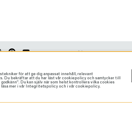
Cookies
Köpvillkor
Vanliga frågor
pdaterad med vårt nyhetsbrev!
niker för att ge dig anpassat innehåll, relevant
Brand Ambassador
 Du bekräftar att du har läst vår cookiepolicy och samtycker till
ANMÄL
godkänn". Du kan själv när som helst kontrollera vilka cookies
Bli återförsäljare
läsa mer i vår
Integritetspolicy
och i vår
cookiepolicy
.
Butiker
Om lakrits
Om oss