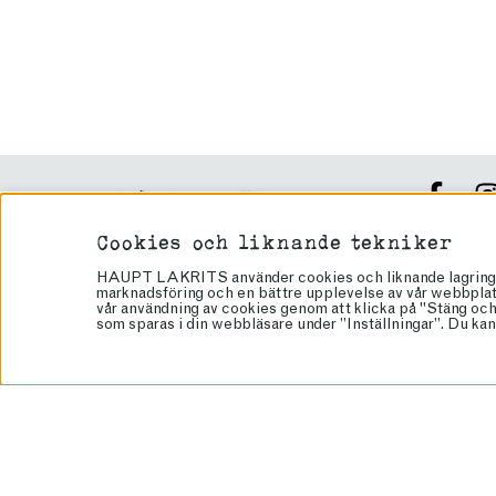
VEGANSK LAKRITS
PRESENTTIPS
Cookies och liknande tekniker
HÖGTIDER
Håll dig up
HAUPT LAKRITS använder cookies och liknande lagringstek
KAMPANJ
marknadsföring och en bättre upplevelse av vår webbplats.
vår användning av cookies genom att klicka på "Stäng och 
GLUTENFRITT
som sparas i din webbläsare under ”Inställningar”. Du kan 
PRESENTKORT
RECEPT