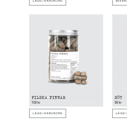
LÄGG I VARUKORG
BEVAK
PILSKA FINNAR
SÖT
109 kr
99 kr
LÄGG I VARUKORG
LÄGG 