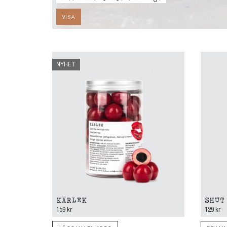
VISA
NYHET
KÄRLEK
SHUT
159 kr
129 kr