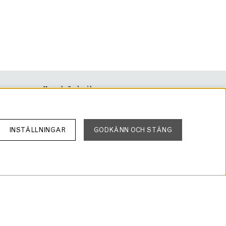
Haupt Lakrits
Rörvägen 60
136 50 Jordbro
info@lakrits.se
INSTÄLLNINGAR
GODKÄNN OCH STÄNG
Tel: 08-81 81 00
Org: 556934-4327
VAT: SE556934432701