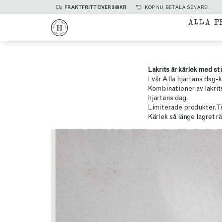
FRAKTFRITT ÖVER 349KR
KÖP NU, BETALA SENARE!
ALLA P
Lakrits är kärlek med sti
I vår Alla hjärtans dag-k
Kombinationer av lakrit
hjärtans dag.
Limiterade produkter. Ti
Kärlek så länge lagret rä