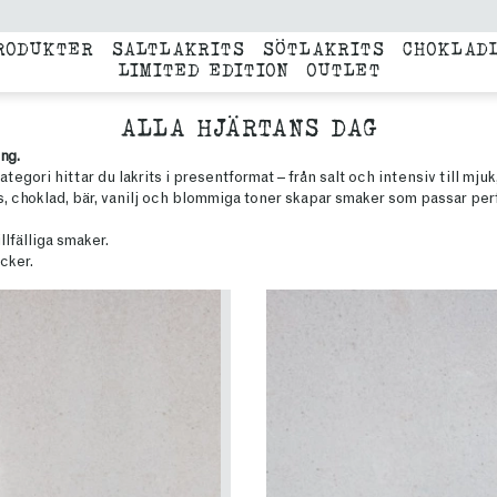
RODUKTER
SALTLAKRITS
SÖTLAKRITS
CHOKLAD
LIMITED EDITION
OUTLET
ALLA HJÄRTANS DAG
ng.
ategori hittar du lakrits i presentformat – från salt och intensiv till mjuk
s, choklad, bär, vanilj och blommiga toner skapar smaker som passar perf
llfälliga smaker.
cker.