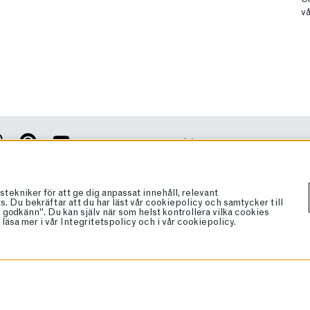
vå
Cookies
Köpvillkor
Vanliga frågor
pdaterad med vårt nyhetsbrev!
niker för att ge dig anpassat innehåll, relevant
Brand Ambassador
 Du bekräftar att du har läst vår cookiepolicy och samtycker till
ANMÄL
godkänn". Du kan själv när som helst kontrollera vilka cookies
Bli återförsäljare
läsa mer i vår
Integritetspolicy
och i vår
cookiepolicy
.
Butiker
Om lakrits
Om oss