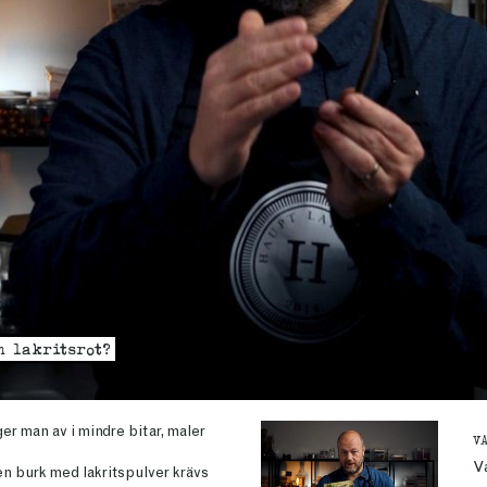
n lakritsrot?
ger man av i mindre bitar, maler
V
Va
m en burk med lakritspulver krävs