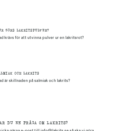
UR GÖRS LAKRITSPULVER?
d krävs för att utvinna pulver ur en lakritsrot?
ALMIAK OCH LAKRITS
d är skillnaden på salmiak och lakrits?
AR DU EN FRÅGA OM LAKRITS?
icka gärna e-post till
info@lakrits.se
så ska vi göra