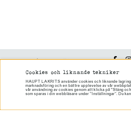
VEGANSK LAKRITS
PRESENTTIPS
Cookies och liknande tekniker
HÖGTIDER
Håll dig up
HAUPT LAKRITS använder cookies och liknande lagringstek
KAMPANJ
marknadsföring och en bättre upplevelse av vår webbplats.
vår användning av cookies genom att klicka på "Stäng och 
GLUTENFRITT
som sparas i din webbläsare under ”Inställningar”. Du kan 
PRESENTKORT
RECEPT