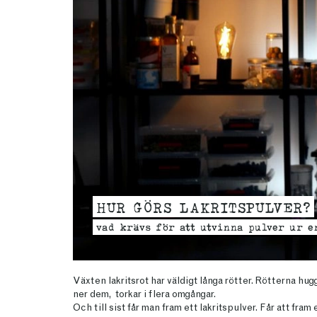
HUR GÖRS LAKRITSPULVER?
vad krävs för att utvinna pulver ur e
Växten lakritsrot har väldigt långa rötter. Rötterna hug
ner dem, torkar i flera omgångar.
Och till sist får man fram ett lakritspulver. Får att fra