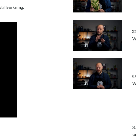
stillverkning.
H
Va
S
Va
H
Sk