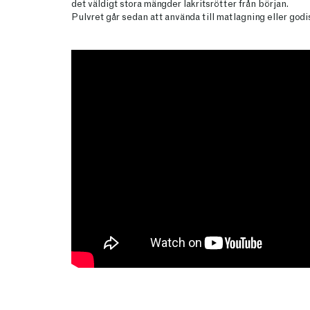
det väldigt stora mängder lakritsrötter från början.
Pulvret går sedan att använda till matlagning eller godi