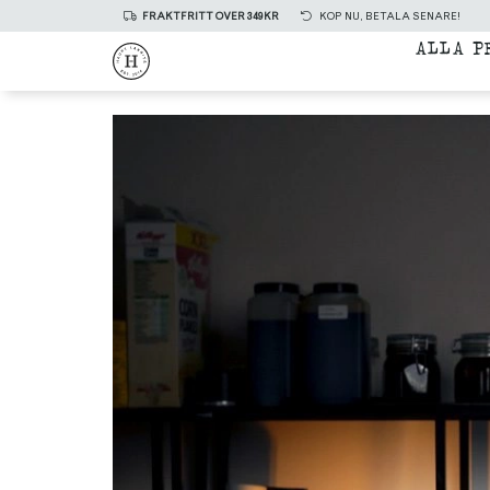
FRAKTFRITT ÖVER 349KR
KÖP NU, BETALA SENARE!
ALLA P