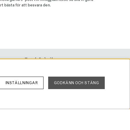
rt bästa för att besvara den.
Haupt Lakrits
Rörvägen 60
136 50 Jordbro
info@lakrits.se
INSTÄLLNINGAR
GODKÄNN OCH STÄNG
Tel: 08-81 81 00
Org: 556934-4327
VAT: SE556934432701