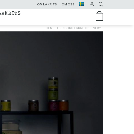
OM LAKRITS
OM OSS
LAKRITS
HEM
HUR GÖRS LAKRITSPULVER?