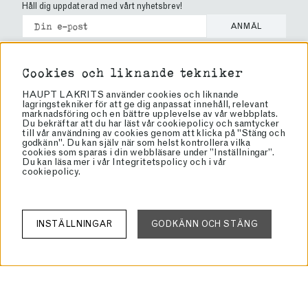
Håll dig uppdaterad med vårt nyhetsbrev!
ANMÄL
Cookies
Cookies och liknande tekniker
Köpvillkor
HAUPT LAKRITS använder cookies och liknande
lagringstekniker för att ge dig anpassat innehåll, relevant
Vanliga frågor
marknadsföring och en bättre upplevelse av vår webbplats.
Brand Ambassador
Du bekräftar att du har läst vår cookiepolicy och samtycker
till vår användning av cookies genom att klicka på "Stäng och
Bli återförsäljare
godkänn". Du kan själv när som helst kontrollera vilka
cookies som sparas i din webbläsare under ”Inställningar”.
Butiker
Du kan läsa mer i vår
Integritetspolicy
och i vår
cookiepolicy
.
Om lakrits
Om oss
Haupt Lakrits
INSTÄLLNINGAR
GODKÄNN OCH STÄNG
Rörvägen 60
136 50 Jordbro
info@lakrits.se
Tel: 08-81 81 00
Org: 556934-4327