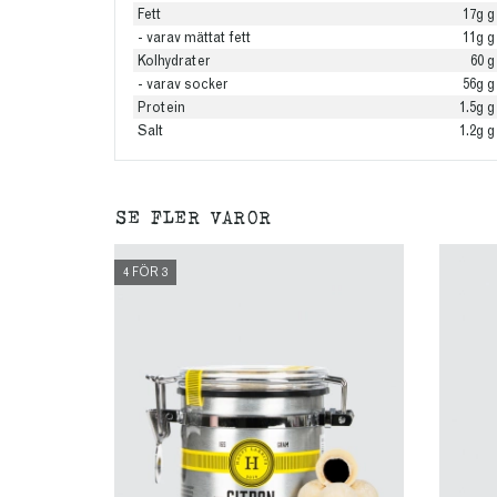
Fett
17g g
- varav mättat fett
11g g
Kolhydrater
60 g
- varav socker
56g g
Protein
1.5g g
Salt
1.2g g
SE FLER VAROR
4 FÖR 3