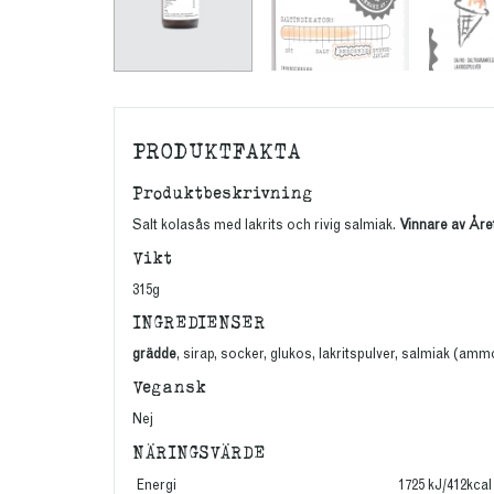
PRODUKTFAKTA
Produktbeskrivning
Salt kolasås med lakrits och rivig salmiak.
Vinnare av Året
Vikt
315g
INGREDIENSER
grädde
, sirap, socker, glukos, lakritspulver, salmiak (amm
Vegansk
Nej
NÄRINGSVÄRDE
Energi
1725 kJ/412kcal