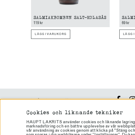
SALMIAKBOMBEN SALT-KOLASÅS
SALM
119 kr
69 kr
LÄGG I VARUKORG
LÄGG 
VEGANSK LAKRITS
PRESENTTIPS
Cookies och liknande tekniker
HÖGTIDER
Håll dig up
HAUPT LAKRITS använder cookies och liknande lagringstek
KAMPANJ
marknadsföring och en bättre upplevelse av vår webbplats.
vår användning av cookies genom att klicka på "Stäng och 
GLUTENFRITT
som sparas i din webbläsare under ”Inställningar”. Du kan 