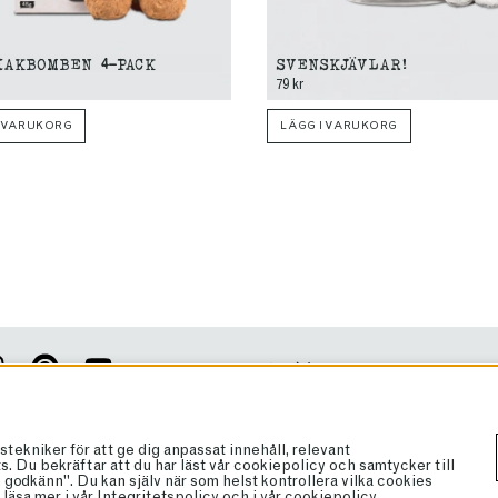
IAKBOMBEN 4-PACK
SVENSKJÄVLAR!
79 kr
I VARUKORG
LÄGG I VARUKORG
Cookies
Köpvillkor
Vanliga frågor
pdaterad med vårt nyhetsbrev!
niker för att ge dig anpassat innehåll, relevant
Brand Ambassador
 Du bekräftar att du har läst vår cookiepolicy och samtycker till
ANMÄL
godkänn". Du kan själv när som helst kontrollera vilka cookies
Bli återförsäljare
läsa mer i vår
Integritetspolicy
och i vår
cookiepolicy
.