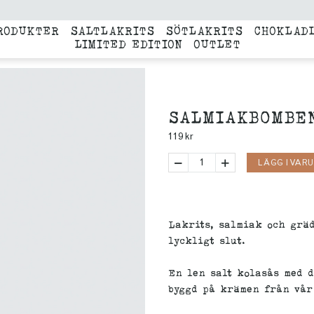
RODUKTER
SALTLAKRITS
SÖTLAKRITS
CHOKLAD
LIMITED EDITION
OUTLET
SALMIAKBOMBEN
119
kr
LÄGG I VAR
Lakrits, salmiak och gräd
lyckligt slut.
En len salt kolasås med d
byggd på krämen från vå