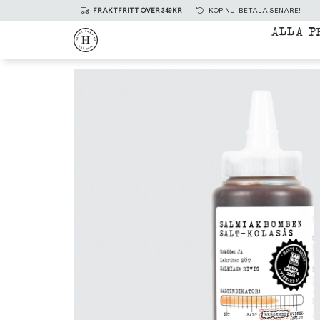
FRAKTFRITT ÖVER 349KR
KÖP NU, BETALA SENARE!
ALLA P