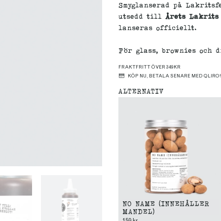
Smyglanserad på Lakritsf
utsedd till
Årets Lakrits
lanseras officiellt.
För glass, brownies och d
FRAKTFRITT ÖVER 349KR
KÖP NU, BETALA SENARE MED QLIRO!
ALTERNATIV
NO NAME (INNEHÅLLER
MANDEL)
159 kr