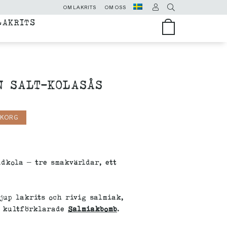
OM LAKRITS
OM OSS
LAKRITS
 SALT-KOLASÅS
UKORG
dkola – tre smakvärldar, ett
jup lakrits och rivig salmiak,
r kultförklarade
Salmiakbomb
.