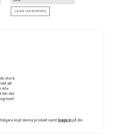
LÄGG I VARUKORG
LÄGG I VARUKORG
ade stora
rekt att
m inte
 blir det
egrisen!
 tidigare köpt denna produkt samt
logga in
på din