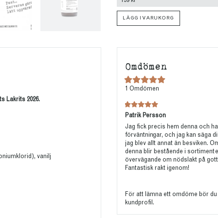
LÄGG I VARUKORG
Omdömen
1
Omdömen
s Lakrits 2026.
Patrik Persson
Jag fick precis hem denna och h
förväntningar, och jag kan säga di
jag blev allt annat än besviken. O
denna blir bestående i sortimentet
oniumklorid), vanilj
övervägande om nödslakt på gott
Fantastisk rakt igenom!
För att lämna ett omdöme bör du
kundprofil.